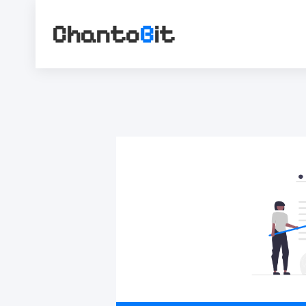
Chanto
B
it