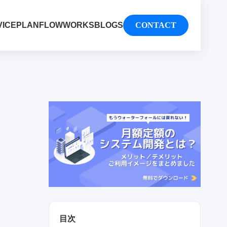
VICE
PLAN
FLOW
WORKS
BLOGS
CONTACT
目次