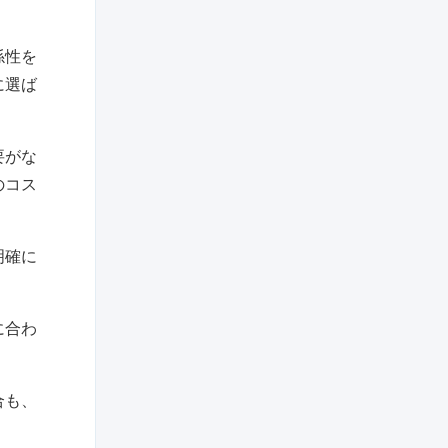
係性を
に選ば
要がな
のコス
明確に
に合わ
合も、