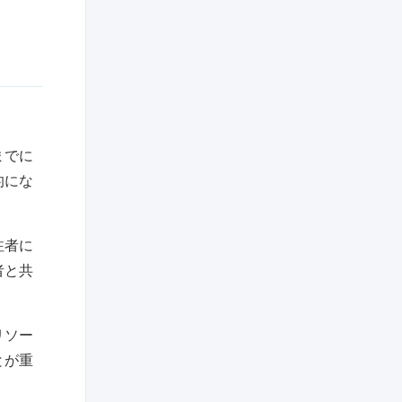
までに
的にな
注者に
者と共
リソー
とが重