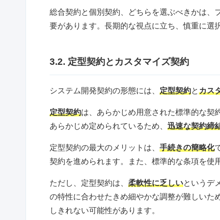
総合契約と個別契約、どちらを選ぶべきかは、
要があります。長期的な視点に立ち、慎重に選
3.2. 定型契約とカスタマイズ契約
システム開発契約の形態には、
定型契約
と
カス
定型契約
は、あらかじめ用意された標準的な契
あらかじめ定められているため、
迅速な契約締
定型契約の最大のメリットは、
手続きの簡略化
契約を進められます。また、標準的な条項を使
ただし、定型契約は、
柔軟性に乏しい
というデ
の特性に合わせたきめ細やかな調整が難しいた
しきれない可能性があります。