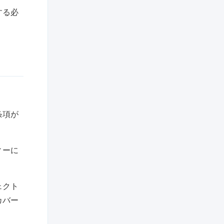
する必
条項が
ィーに
ェクト
カバー