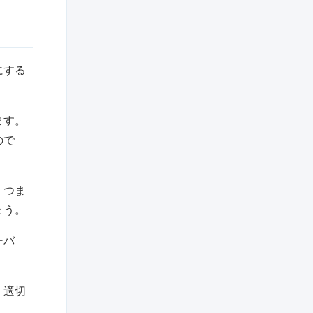
にする
ます。
ので
。つま
ょう。
ーバ
、適切