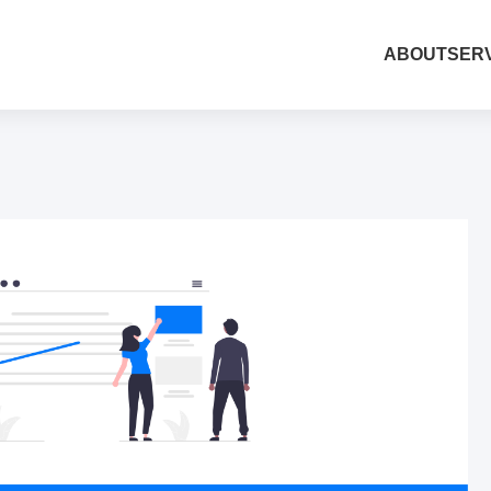
ABOUT
SER