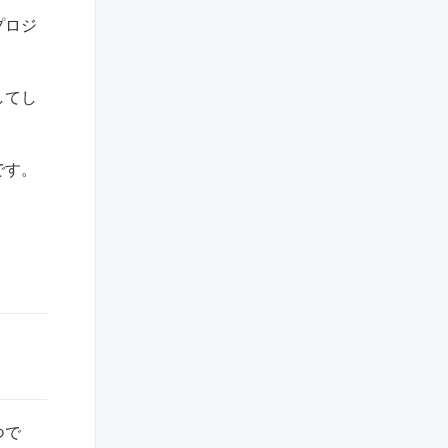
プロジ
してし
です。
つで